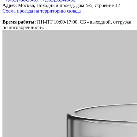
Адрес
: Москва, Походный проезд, дом №5, строение 12
Схема проезда на территорию склада
Время работы
: ПН-ПТ 10:00-17:00, СБ - выходной, отгрузка
по договоренности.