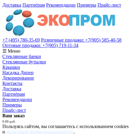
Доставка
Партнёрам
Рекомендации
Примеры
Прайс-лист
+7 (495) 780-35-69
Розничные продажи: +7(905) 585-40-58
Оптовые продажи: +7(905) 719-11-34
☰ Меню
Стеклянные банки
Стеклянные бутылки
Крышки
Насадка Дипер
Декорирование
Контакты
Доставка
Партнёрам
Рекомендации
Примеры
Прайс-лист
Ваш заказ
0.00 руб.
Пользуясь сайтом, вы соглашаетесь с использованием cookies
и
политикой конфиденциальности
.