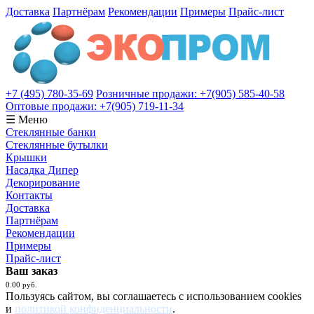
Доставка
Партнёрам
Рекомендации
Примеры
Прайс-лист
+7 (495) 780-35-69
Розничные продажи: +7(905) 585-40-58
Оптовые продажи: +7(905) 719-11-34
☰ Меню
Стеклянные банки
Стеклянные бутылки
Крышки
Насадка Дипер
Декорирование
Контакты
Доставка
Партнёрам
Рекомендации
Примеры
Прайс-лист
Ваш заказ
0.00 руб.
Пользуясь сайтом, вы соглашаетесь с использованием cookies
и
политикой конфиденциальности
.