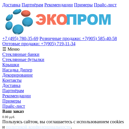
Доставка
Партнёрам
Рекомендации
Примеры
Прайс-лист
+7 (495) 780-35-69
Розничные продажи: +7(905) 585-40-58
Оптовые продажи: +7(905) 719-11-34
☰ Меню
Стеклянные банки
Стеклянные бутылки
Крышки
Насадка Дипер
Декорирование
Контакты
Доставка
Партнёрам
Рекомендации
Примеры
Прайс-лист
Ваш заказ
0.00 руб.
Пользуясь сайтом, вы соглашаетесь с использованием cookies
и
политикой конфиденциальности
.