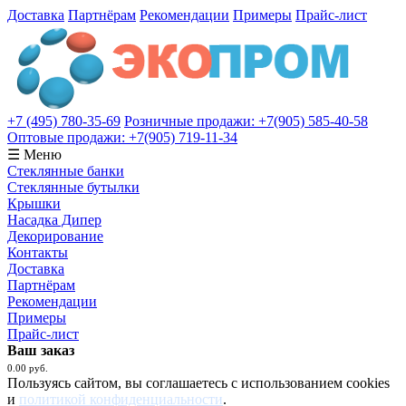
Доставка
Партнёрам
Рекомендации
Примеры
Прайс-лист
+7 (495) 780-35-69
Розничные продажи: +7(905) 585-40-58
Оптовые продажи: +7(905) 719-11-34
☰ Меню
Стеклянные банки
Стеклянные бутылки
Крышки
Насадка Дипер
Декорирование
Контакты
Доставка
Партнёрам
Рекомендации
Примеры
Прайс-лист
Ваш заказ
0.00 руб.
Пользуясь сайтом, вы соглашаетесь с использованием cookies
и
политикой конфиденциальности
.