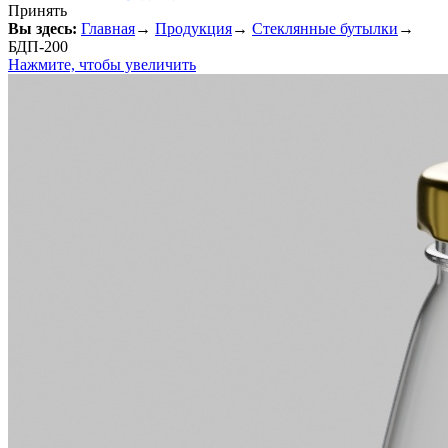
Принять
Вы здесь:
Главная
→
Продукция
→
Стеклянные бутылки
→
БДП-200
Нажмите, чтобы увеличить